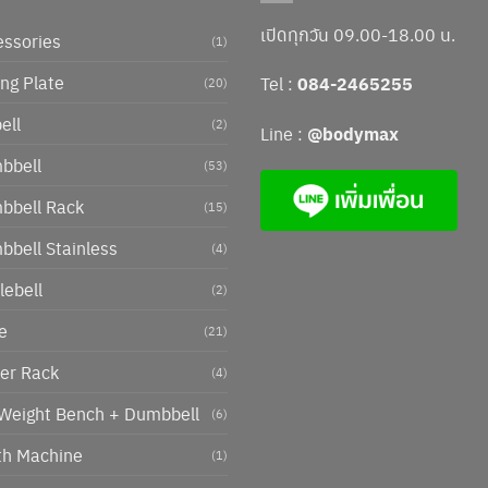
เปิดทุกวัน 09.00-18.00 น.
essories
(1)
ng Plate
Tel :
084-2465255
(20)
ell
(2)
Line :
@bodymax
bbell
(53)
bbell Rack
(15)
bell Stainless
(4)
lebell
(2)
e
(21)
er Rack
(4)
 Weight Bench + Dumbbell
(6)
th Machine
(1)