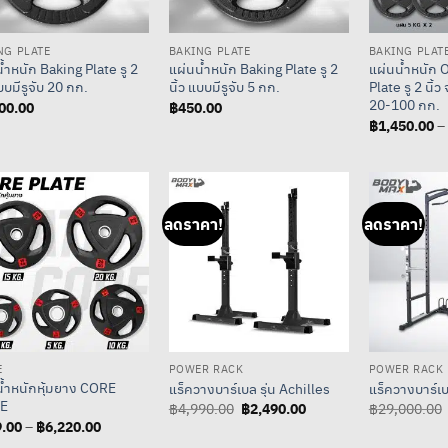
NG PLATE
BAKING PLATE
BAKING PLAT
้ำหนัก Baking Plate รู 2
แผ่นน้ำหนัก Baking Plate รู 2
แผ่นน้ำหนัก 
แบบมีรูจับ 20 กก.
นิ้ว แบบมีรูจับ 5 กก.
Plate รู 2 นิ้
20-100 กก.
00.00
฿
450.00
฿
1,450.00
–
ลดราคา!
ลดราคา!
E
POWER RACK
POWER RACK
น้ำหนักหุ้มยาง CORE
แร็ควางบาร์เบล รุ่น Achilles
แร็ควางบาร์เบ
E
Original
฿
2,490.00
Current
฿
4,990.00
฿
29,000.00
price
price
.00
฿
6,220.00
Price
–
was:
is:
range: