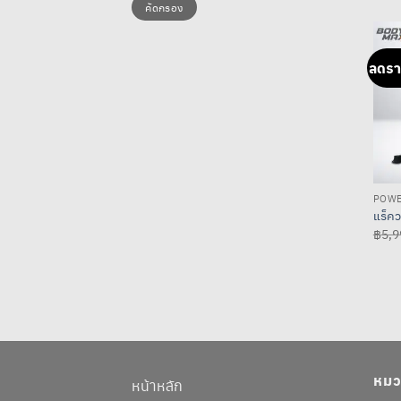
คัดกรอง
ต่ำ
สูงสุด
สุด
ลดรา
POWE
แร็คว
฿
5,9
หมวด
หน้าหลัก