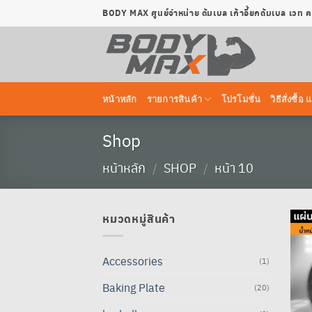
ข้าม
BODY MAX ศูนย์จำหน่าย ดัมเบล เก้าอี้ยกดัมเบล เวท
ไป
ยัง
เนื้อหา
หน้าหลัก
รายการสินค้า
โปรโมชั่น
วิธีสั่งซื
Shop
หน้าหลัก
/
SHOP
/
หน้า 10
หมวดหมู่สินค้า
Accessories
(1)
Baking Plate
(20)