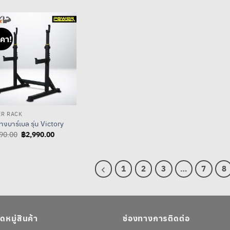
฿4,990.00.
฿2,490.00.
฿359.00
through
฿6,220.00
คา!
R RACK
างบาร์เบล รุ่น Victory
Original
฿
2,990.00
Current
90.00
price
price
was:
is:
฿5,990.00.
฿2,990.00.
1
2
3
…
7
8
หมู่สินค้า
ช่องทางการติดต่อ