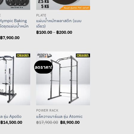
E
PLATE
Olympic Baking
แผ่นน้ำหนักพลาสติก (แบบ
ว จัดชุดแผ่นน้ำหนัก
เดี่ยว)
฿
100.00
฿
200.00
Price
–
range:
฿
7,900.00
Price
฿100.00
range:
through
฿1,450.00
฿200.00
through
฿7,900.00
ลดราคา!
POWER RACK
ล รุ่น Apollo
แร็ควางบาร์เบล รุ่น Atomic
Original
฿
14,500.00
Current
Original
฿
8,900.00
Current
฿
17,900.00
price
price
price
price
was:
is:
was:
is: