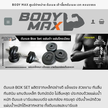
ข้าม
BODY MAX ศูนย์จำหน่าย ดัมเบล เก้าอี้ยกดัมเบล เวท ครบวงจร
ไป
ยัง
เนื้อหา
ดัมเบล BOX SET ผลิตจากเหล็กอย่างดี แข็งแรง สวยงาม กันลื่น
กันสนิม แกนจับเหล็ก จับถนัดมือ ไม่ลื่นหลุด ประกอบด้วยแผ่นน้ำ
หนัก ดัมเบล บาร์เบลแบบต่อ และกล่อง ครบชุด ปรับน้ำหนักด้วย
แผ่นน้ำหนักได้หลากหลาย ทั้งดัมเบลและบาร์เบล