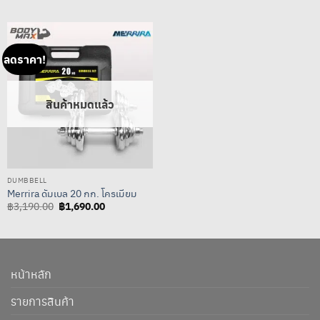
฿1,390.00
฿1,290.00
through
through
฿4,290.00
฿4,890.00
ลดราคา!
สินค้าหมดแล้ว
DUMBBELL
Merrira ดัมเบล 20 กก. โครเมียม
Original
฿
1,690.00
Current
฿
3,190.00
price
price
was:
is:
฿3,190.00.
฿1,690.00.
หน้าหลัก
รายการสินค้า