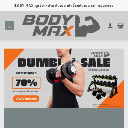
ข้าม
BODY MAX ศูนย์จำหน่าย ดัมเบล เก้าอี้ยกดัมเบล เวท ครบวงจร
ไป
ยัง
เนื้อหา