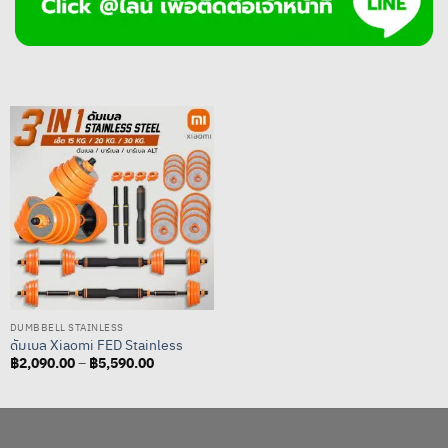
DUMBBELL STAINLESS
ดัมเบล Xiaomi FED Stainless
฿
2,090.00
฿
5,590.00
Price
–
range:
฿2,090.00
through
฿5,590.00