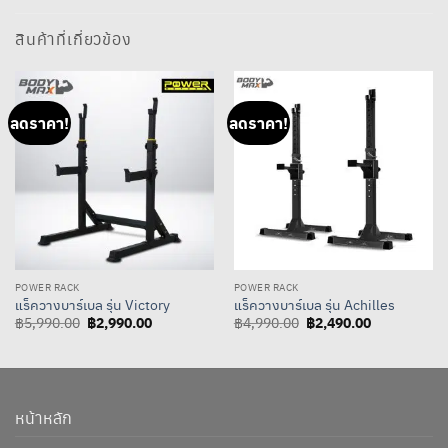
สินค้าที่เกี่ยวข้อง
ลดราคา!
ลดราคา!
POWER RACK
POWER RACK
แร็ควางบาร์เบล รุ่น Victory
แร็ควางบาร์เบล รุ่น Achilles
Original
฿
2,990.00
Current
Original
฿
2,490.00
Current
฿
5,990.00
฿
4,990.00
price
price
price
price
was:
is:
was:
is:
฿5,990.00.
฿2,990.00.
฿4,990.00.
฿2,490.00.
หน้าหลัก