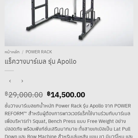
หน้าหลัก
/
POWER RACK
แร็ควางบาร์เบล รุ่น Apollo
Original
14,500.00
Current
29,000.00
฿
฿
price
price
ชั้นวางบาร์เบลยกน้ำหนัก Power Rack รุ่น Apollo จาก POWER
was:
is:
REFORM™ สำหรับผู้ต้องการพาวเวอร์แร็คใช้งานร่วมกับบาร์เบล
฿29,000.00.
฿14,500.00.
เพื่อบริหารท่า Squat, Bench Press แบบ Free Weight อย่าง
ปลอดภัย พร้อมฟังก์ชั่นเสริมมากมาย ทั้งสายเคเบิลเป็น Lat Pull
Down และ Row Machine สำหรับเล่นหลัง แขน ขา มีบาร์โหน และ