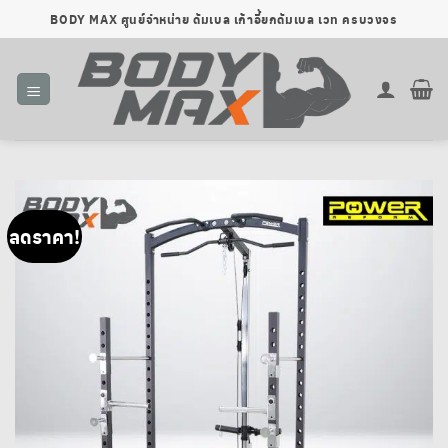
ข้าม
BODY MAX ศูนย์จำหน่าย ดัมเบล เก้าอี้ยกดัมเบล เวท ครบวงจร
ไป
ยัง
เนื้อหา
ลดราคา!