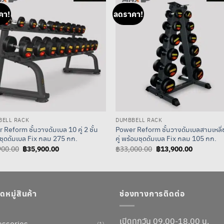
คา!
ลดราคา!
BELL RACK
DUMBBELL RACK
Reform ชั้นวางดัมเบล 10 คู่ 2 ชั้น
Power Reform ชั้นวางดัมเบลสามเหลี่
ชุดดัมเบล Fix กลม 275 กก.
คู่ พร้อมชุดดัมเบล Fix กลม 105 กก.
Original
฿
35,900.00
Current
Original
฿
13,900.00
Current
900.00
฿
33,000.00
price
price
price
price
was:
is:
was:
is:
฿77,900.00.
฿35,900.00.
฿33,000.00.
฿13,900.0
หมู่สินค้า
ช่องทางการติดต่อ
เปิดทุกวัน 09.00-18.00 น.
essories
(1)