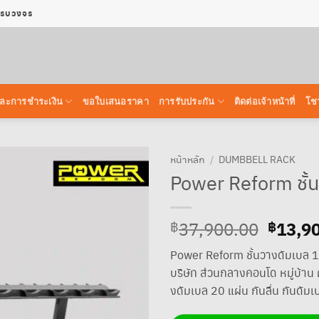
 ครบวงจร
้อ และการชำระเงิน
ขอใบเสนอราคา
การรับประกัน
ติดต่อเจ้าหน้าที่
โชว
หน้าหลัก
/
DUMBBELL RACK
Power Reform ชั้นว
Origin
13,9
37,900.00
฿
฿
price
Power Reform ชั้นวางดัมเบล 10
was:
บริษัท ส่วนกลางคอนโด หมู่บ้า
฿37,9
งดัมเบล 20 แผ่น กันลื่น กันดัมเ