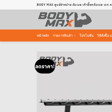
ข้าม
BODY MAX ศูนย์จำหน่าย ดัมเบล เก้าอี้ยกดัมเบล เวท
ไป
ยัง
เนื้อหา
หน้าหลัก
รายการสินค้า
โปรโมชั่น
วิธีสั่งซื
ลดราคา!