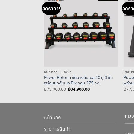
ลดราคา!
ลดรา
DUMBBELL RACK
DUMB
Power Reform ชั้นวางดัมเบล 10 คู่ 3 ชั้น
Power 
พร้อมชุดดัมเบล Fix กลม 275 กก.
พร้อม
Original
฿
34,900.00
Current
฿
75,900.00
฿
77,
price
price
was:
is:
฿75,900.00.
฿34,900.00.
หมวด
หน้าหลัก
รายการสินค้า
Acc