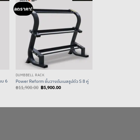
ลดราคา!
ลดราคา!
DUMBBELL RACK
DUMBBELL RACK
ยม 6
Power Reform ชั้นวาง
Power Reform ชั้นวางดัมเบลรูปตัว S 8 คู่
คู่
Original
฿
5,900.00
Current
฿
11,900.00
price
price
Original
฿
3,500.0
฿
7,000.00
was:
is:
price
฿11,900.00.
฿5,900.00.
was:
0.
฿7,000.0