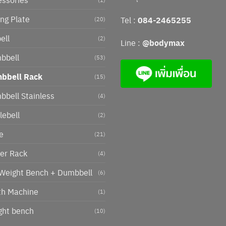
ng Plate
Tel :
084-2465255
(20)
ell
(2)
Line :
@bodymax
bbell
(53)
bbell Rack
(15)
bell Stainless
(4)
lebell
(2)
e
(21)
er Rack
(4)
 Weight Bench + Dumbbell
(6)
th Machine
(1)
ght bench
(10)