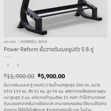
หน้าหลัก
/
DUMBBELL RACK
Power Reform ชั้นวางดัมเบลรูปตัว S 8 คู่
Original
5,900.00
Current
11,900.00
฿
฿
price
price
ชั้นวางดัมเบล 8 คู่ ทรงตัว S รับน้ำหนักสูงสุด 300 กก. ขนาด
was:
is:
กว้าง 119 ซม. ลึก 51 ซม. สูง 95 ซม. ผลิตจากเหล็กคุณภาพสูง
฿11,900.00.
฿5,900.00.
หนาสูงสุด 2 มม. แท่นวางทำมุมเอียง 15 องศา ทำให้สามารถยก
ดัมเบลออกจากชั้นวางได้สะดวก สามารถยกออกมาใช้งานได้อย่าง
ง่ายดาย ใช้ได้ทั้งในฟิตเนส ส่วนกลางคอนโด และ ในบ้าน