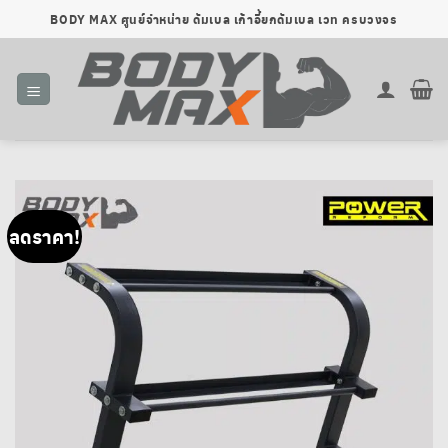
ข้าม
BODY MAX ศูนย์จำหน่าย ดัมเบล เก้าอี้ยกดัมเบล เวท ครบวงจร
ไป
ยัง
เนื้อหา
ลดราคา!