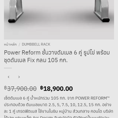
หน้าหลัก
/
DUMBBELL RACK
Power Reform ชั้นวางดัมเบล 6 คู่ รูปไข่ พร้อม
ชุดดัมเบล Fix กลม 105 กก.
Original
18,900.00
Current
37,900.00
฿
฿
price
price
เซ็ตดัมเบล 6 คู่ น้ำหนักรวม 105 กก. จาก POWER REFORM™
was:
is:
ประกอบด้วย ดัมเบลขนาด 2.5, 5, 7.5, 10, 12.5, 15 กก. อย่าง
฿37,900.00.
฿18,900.00.
ละ 1 คู่ เกรดฟิตเนส ใช้งานในยิม หมู่บ้าน ส่วนกลาง คอนโด บริษัท
ได้เลย แกนเหล็ก Arc Design จับถนัดมือ ตัวอักษรปั๊มนูนชัดเจน