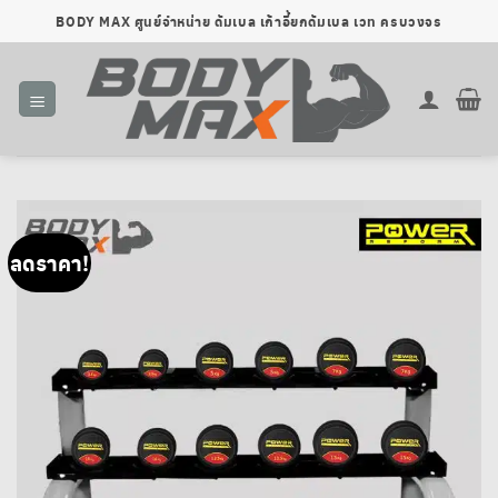
ข้าม
BODY MAX ศูนย์จำหน่าย ดัมเบล เก้าอี้ยกดัมเบล เวท ครบวงจร
ไป
ยัง
เนื้อหา
ลดราคา!