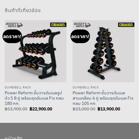
สินค้าที่เกี่ยวข้อง
ลดราคา!
ลดราคา!
DUMBBELL RACK
DUMBBELL RACK
Power Reform ชั้นวางดัมเบลรูป
Power Reform ชั้นวางดัมเบล
ตัว S 8 คู่ พร้อมชุดดัมเบล Fix กลม
สามเหลี่ยม 6 คู่ พร้อมชุดดัมเบล Fix
180 กก.
กลม 105 กก.
Original
฿
22,900.00
Current
Original
฿
13,900.00
Current
฿
53,900.00
฿
33,000.00
price
price
price
price
was:
is:
was:
is:
฿53,900.00.
฿22,900.00.
฿33,000.00.
฿13,900.
หน้าหลัก